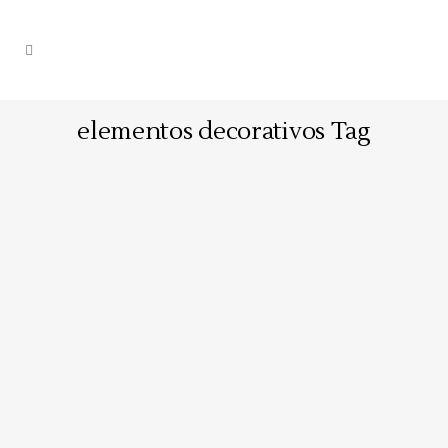
elementos decorativos Tag
Claves para elegir el lugar de
tu boda
Escoger el sitio donde te vas a casar
no debería suponerte un gran estrés.
Aquí te damos 5 claves para que sea
un poco más fácil. 1. Escoge el
mismo lugar para la celebración y el
banquete La comodidad es
un must. Que vosotros y los invitados
disfrutéis de...