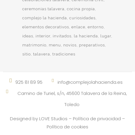
ceremonias talavera
cocina propia
complejo la hacienda
curiosidades
elementos decorativos
enlace
entorno
ideas
interior
invitados
la hacienda
lugar
matrimonio
menu
novios
preparativos
sitio
talavera
tradiciones
925 81 89 95
info@complejolahacienda.es
Camino de Turiel, s/n, 45600 Talavera de la Reina,
Toledo
Designed by
LOVE Studios
–
Política de privacidad
–
Política de cookies